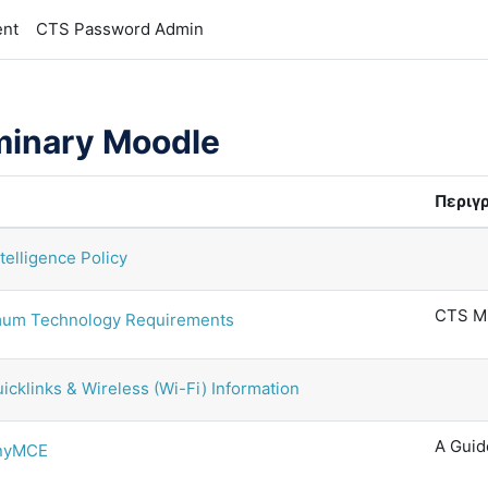
ent
CTS Password Admin
minary Moodle
Περιγ
ntelligence Policy
CTS M
um Technology Requirements
cklinks & Wireless (Wi-Fi) Information
A Guid
inyMCE