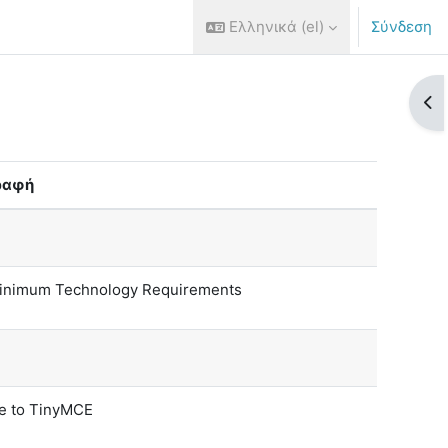
Ελληνικά ‎(el)‎
Σύνδεση
Άνο
ραφή
inimum Technology Requirements
e to TinyMCE